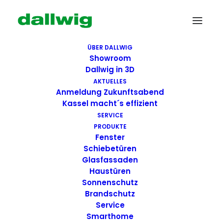
ÜBER DALLWIG
Showroom
Dallwig in 3D
C. W. Dallwig Nachf. Grimm GmbH
AKTUELLES
Anmeldung Zukunftsabend
Kassel macht´s effizient
Straße
Heinrich-Hertz-Straße 5
SERVICE
Ort
34123 Kassel
PRODUKTE
Fenster
E-Mail
info@dallwig.de
Schiebetüren
Telefon
+49/5 61/9 59 18-0
Glasfassaden
Haustüren
Öffunungszeiten
Sonnenschutz
Montag – Donnerstag: 8-17 Uhr
Brandschutz
Freitag: 8-14 Uhr
Service
Smarthome