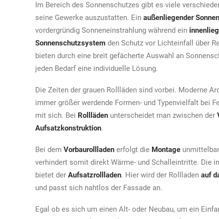
Im Bereich des Sonnenschutzes gibt es viele verschiede
seine Gewerke auszustatten. Ein
außenliegender Sonne
vordergründig Sonneneinstrahlung während ein
innenlie
Sonnenschutzsystem
den Schutz vor Lichteinfall über Re
bieten durch eine breit gefächerte Auswahl an Sonnensc
jeden Bedarf eine individuelle Lösung.
Die Zeiten der grauen Rollläden sind vorbei. Moderne Arc
immer größer werdende Formen- und Typenvielfalt bei F
mit sich. Bei
Rollläden
unterscheidet man zwischen der
Aufsatzkonstruktion
.
Bei dem
Vorbaurollladen
erfolgt die
Montage
unmittelba
verhindert somit direkt Wärme- und Schalleintritte. Die i
bietet der
Aufsatzrollladen
. Hier wird der Rollladen
auf d
und passt sich nahtlos der Fassade an.
Egal ob es sich um einen Alt- oder Neubau, um ein Einf