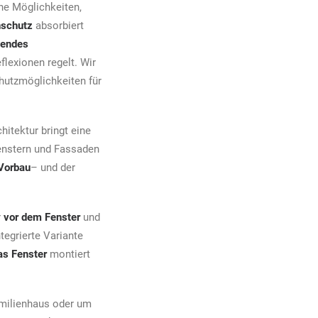
ne Möglichkeiten,
nschutz
absorbiert
gendes
flexionen regelt. Wir
hutzmöglichkeiten für
hitektur bringt eine
enstern und Fassaden
Vorbau
– und der
r
vor dem Fenster
und
ntegrierte Variante
as Fenster
montiert
amilienhaus oder um