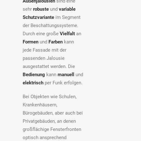
Außenjalousien
sind eine
sehr
robuste
und
variable
Schutzvariante
im Segment
der Beschattungssysteme.
Durch eine große
Vielfalt
an
Formen
und
Farben
kann
jede Fassade mit der
passenden Jalousie
ausgestattet werden. Die
Bedienung
kann
manuell
und
elektrisch
per Funk erfolgen.
Bei Objekten wie Schulen,
Krankenhäusern,
Bürogebäuden, aber auch bei
Privatgebäuden, an denen
großflächige Fensterfronten
optisch ansprechend