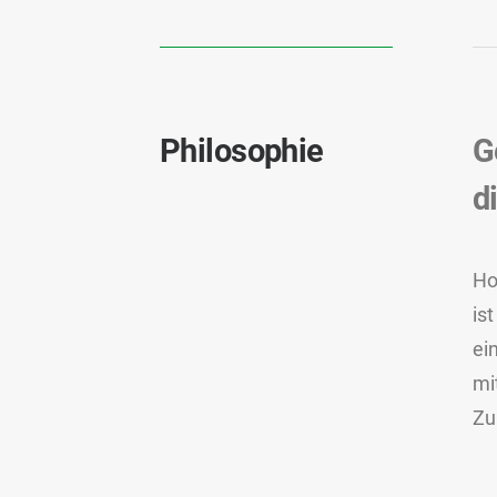
Philosophie
G
d
Ho
is
ei
mi
Zu