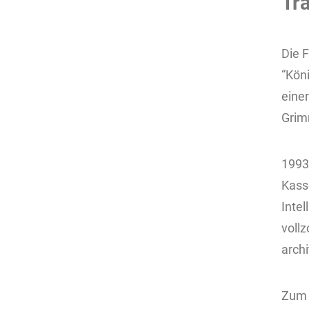
Tra
Die 
“Köni
eine
Grim
1993
Kass
Inte
voll
arch
Zum 