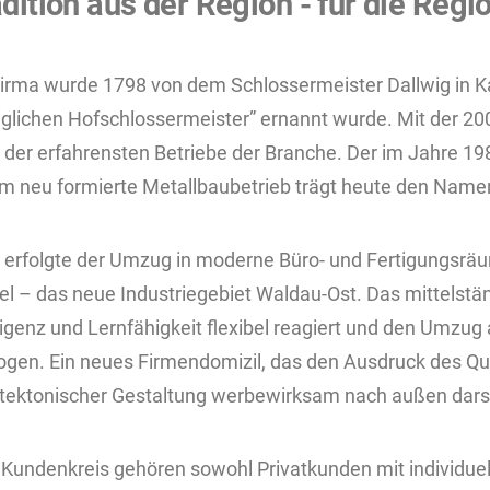
dition aus der Region - für die Regi
Firma wurde 1798 von dem Schlossermeister Dallwig in K
glichen Hofschlossermeister” ernannt wurde. Mit der 200 
r der erfahrensten Betriebe der Branche. Der im Jahre 1
m neu formierte Metallbaubetrieb trägt heute den Name
 erfolgte der Umzug in moderne Büro- und Fertigungsräum
el – das neue Industriegebiet Waldau-Ost. Das mittelst
lligenz und Lernfähigkeit flexibel reagiert und den Umz
zogen. Ein neues Firmendomizil, das den Ausdruck des Qua
itektonischer Gestaltung werbewirksam nach außen darst
Kundenkreis gehören sowohl Privatkunden mit individue