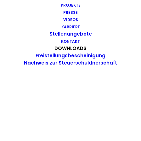
PROJEKTE
PRESSE
VIDEOS
KARRIERE
November 3, 2019
Stellenangebote
Ein Roboter als Glaser
KONTAKT
DOWNLOADS
Freistellungsbescheinigung
0 Comments
1 Minute
Nachweis zur Steuerschuldnerschaft
November 3, 2019
Kooperation in der
Nachbarschaft
0 Comments
1 Minute
November 3, 2019