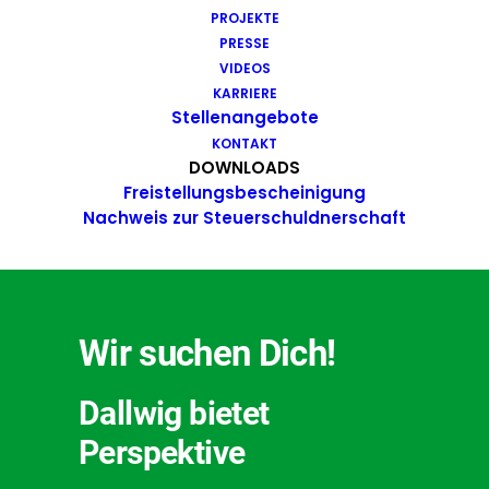
Brandschutz
PROJEKTE
Smarthome
PRESSE
VIDEOS
KARRIERE
WEITER
Stellenangebote
KONTAKT
DOWNLOADS
Freistellungsbescheinigung
Nachweis zur Steuerschuldnerschaft
Wir suchen Dich!
Dallwig bietet
Perspektive