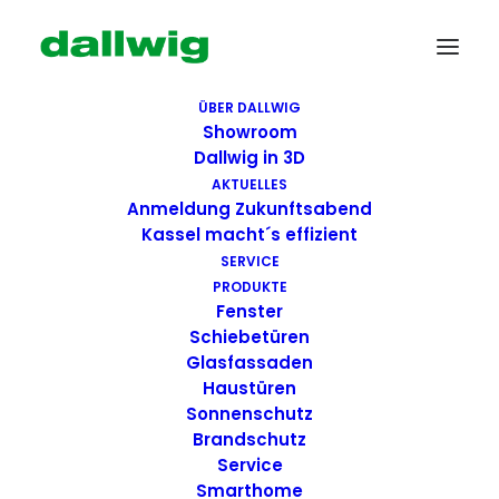
ÜBER DALLWIG
Showroom
Dallwig in 3D
AKTUELLES
Anmeldung Zukunftsabend
In wenigen Schritten zur
Kassel macht´s effizient
kostenlosen Expertenberatung
SERVICE
PRODUKTE
20
%
Fenster
Für welches Produkt interessieren Sie sich?
Schiebetüren
Glasfassaden
Fenster
Haustüren
Schiebeelemente
Sonnenschutz
Glasfassaden
Brandschutz
Haustüren
Service
Sonnenschutz
Smarthome