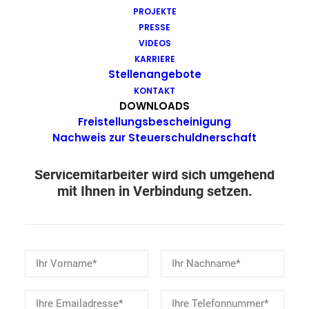
PROJEKTE
PRESSE
VIDEOS
KARRIERE
JETZT DEN DALLWIG
Stellenangebote
SERVICE BEAUFTRAGEN...
KONTAKT
DOWNLOADS
Freistellungsbescheinigung
Nachweis zur Steuerschuldnerschaft
Nehmen Sie Kontakt zu uns auf. Unser
Servicemitarbeiter wird sich umgehend
mit Ihnen in Verbindung setzen.