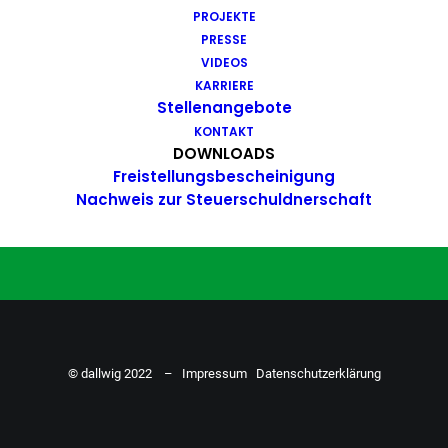
PROJEKTE
Du hast Bock auf einen Job mit
PRESSE
Action. Bewirb dich ganz einfach
VIDEOS
KARRIERE
hier…
Stellenangebote
KONTAKT
DOWNLOADS
Freistellungsbescheinigung
ZU DEN STELLENANGEBOTEN
Nachweis zur Steuerschuldnerschaft
© dallwig 2022 –
Impressum
Datenschutzerklärung