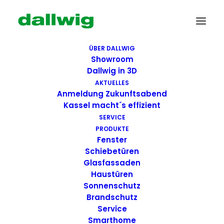
ÜBER DALLWIG
Showroom
Dallwig in 3D
AKTUELLES
Anmeldung Zukunftsabend
Kassel macht´s effizient
SERVICE
PRODUKTE
Fenster
Wir suchen Dich!
Schiebetüren
Glasfassaden
Haustüren
Dallwig bietet
Sonnenschutz
Perspektive
Brandschutz
Service
Smarthome