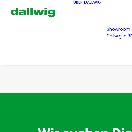
ÜBER DALLWIG
Showroom
Dallwig in 3