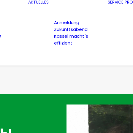
AKTUELLES
SERVICE
PRO
Anmeldung
Zukunftsabend
D
Kassel macht´s
effizient