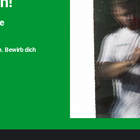
h!
ve
n. Bewirb dich