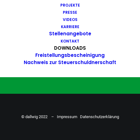
PROJEKTE
Du hast Bock auf einen Job mit
PRESSE
Action. Bewirb dich ganz einfach
VIDEOS
KARRIERE
hier…
Stellenangebote
KONTAKT
DOWNLOADS
Freistellungsbescheinigung
ZU DEN STELLENANGEBOTEN
Nachweis zur Steuerschuldnerschaft
© dallwig 2022 –
Impressum
Datenschutzerklärung