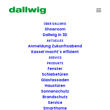
ÜBER DALLWIG
Showroom
Dallwig in 3D
AKTUELLES
Anmeldung Zukunftsabend
Kassel macht´s effizient
SERVICE
PRODUKTE
Fenster
Wir suchen Dich!
Schiebetüren
Glasfassaden
Haustüren
Dallwig bietet
Sonnenschutz
Perspektive
Brandschutz
Service
Smarthome