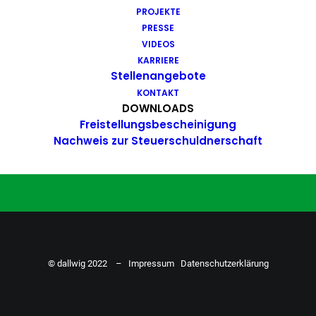
PROJEKTE
Du hast Bock auf einen Job mit
PRESSE
Action. Bewirb dich ganz einfach
VIDEOS
KARRIERE
hier…
Stellenangebote
KONTAKT
DOWNLOADS
Freistellungsbescheinigung
ZU DEN STELLENANGEBOTEN
Nachweis zur Steuerschuldnerschaft
© dallwig 2022 –
Impressum
Datenschutzerklärung