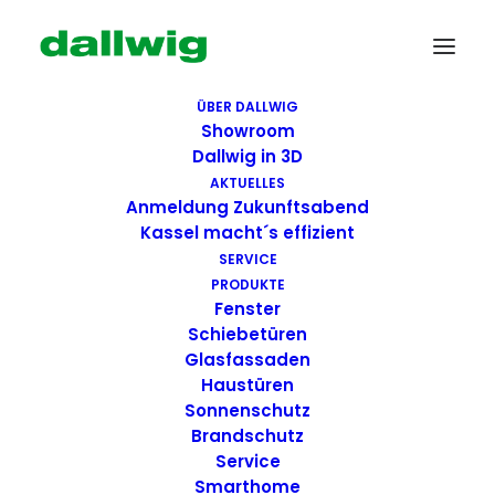
ÜBER DALLWIG
Showroom
Dallwig in 3D
AKTUELLES
Anmeldung Zukunftsabend
Kassel macht´s effizient
SERVICE
PRODUKTE
Fenster
Wir suchen Dich!
Schiebetüren
Glasfassaden
Haustüren
Dallwig bietet
Sonnenschutz
Perspektive
Brandschutz
Service
Smarthome