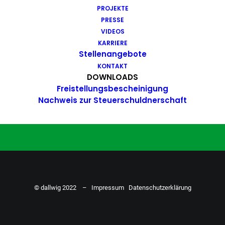
PROJEKTE
Du hast Bock auf einen Job mit
PRESSE
Action. Bewirb dich ganz einfach
VIDEOS
KARRIERE
hier…
Stellenangebote
KONTAKT
DOWNLOADS
Freistellungsbescheinigung
ZU DEN STELLENANGEBOTEN
Nachweis zur Steuerschuldnerschaft
© dallwig 2022 –
Impressum
Datenschutzerklärung