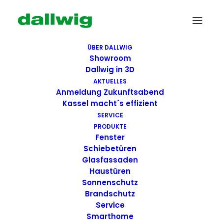
ÜBER DALLWIG
Showroom
Dallwig in 3D
AKTUELLES
Anmeldung Zukunftsabend
Kassel macht´s effizient
SERVICE
PRODUKTE
Fenster
Wir suchen Dich!
Schiebetüren
Glasfassaden
Haustüren
Dallwig bietet
Sonnenschutz
Perspektive
Brandschutz
Service
Smarthome