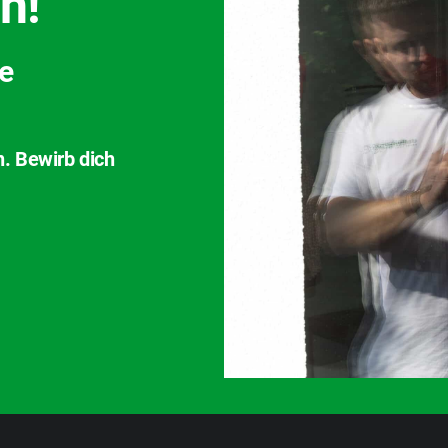
h!
ve
n. Bewirb dich