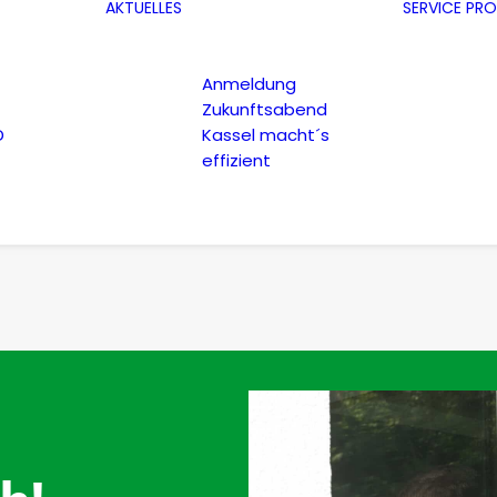
AKTUELLES
SERVICE
PRO
Anmeldung
Zukunftsabend
D
Kassel macht´s
effizient