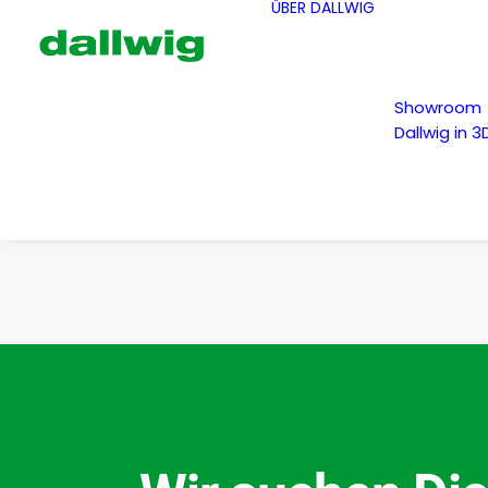
ÜBER DALLWIG
Showroom
Dallwig in 3