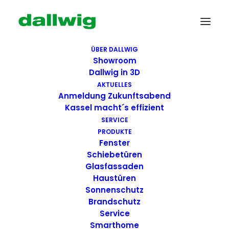
ÜBER DALLWIG
Showroom
Dallwig in 3D
AKTUELLES
Anmeldung Zukunftsabend
Kassel macht´s effizient
SERVICE
PRODUKTE
Fenster
Wir suchen Dich!
Schiebetüren
Glasfassaden
Haustüren
Dallwig bietet
Sonnenschutz
Perspektive
Brandschutz
Service
Smarthome