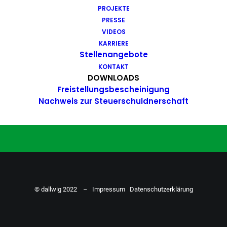
PROJEKTE
Du hast Bock auf einen Job mit
PRESSE
Action. Bewirb dich ganz einfach
VIDEOS
KARRIERE
hier…
Stellenangebote
KONTAKT
DOWNLOADS
Freistellungsbescheinigung
ZU DEN STELLENANGEBOTEN
Nachweis zur Steuerschuldnerschaft
© dallwig 2022 –
Impressum
Datenschutzerklärung