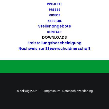
PROJEKTE
Du hast Bock auf einen Job mit
PRESSE
Action. Bewirb dich ganz einfach
VIDEOS
KARRIERE
hier…
Stellenangebote
KONTAKT
DOWNLOADS
Freistellungsbescheinigung
ZU DEN STELLENANGEBOTEN
Nachweis zur Steuerschuldnerschaft
© dallwig 2022 –
Impressum
Datenschutzerklärung