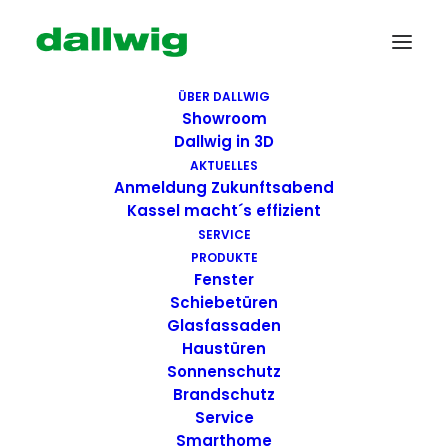
ÜBER DALLWIG
Showroom
Dallwig in 3D
AKTUELLES
Anmeldung Zukunftsabend
Kassel macht´s effizient
SERVICE
PRODUKTE
Fenster
Wir suchen Dich!
Schiebetüren
Glasfassaden
Haustüren
Dallwig bietet
Sonnenschutz
Perspektive
Brandschutz
Service
Smarthome