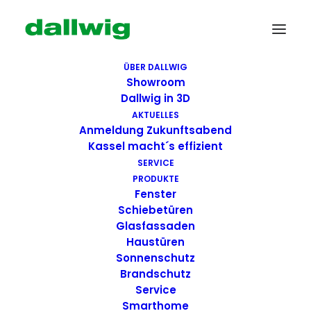
ÜBER DALLWIG
Showroom
Dallwig in 3D
AKTUELLES
Anmeldung Zukunftsabend
Kassel macht´s effizient
SERVICE
PRODUKTE
Fenster
Wir suchen Dich!
Schiebetüren
Glasfassaden
Haustüren
Dallwig bietet
Sonnenschutz
Perspektive
Brandschutz
Service
Smarthome