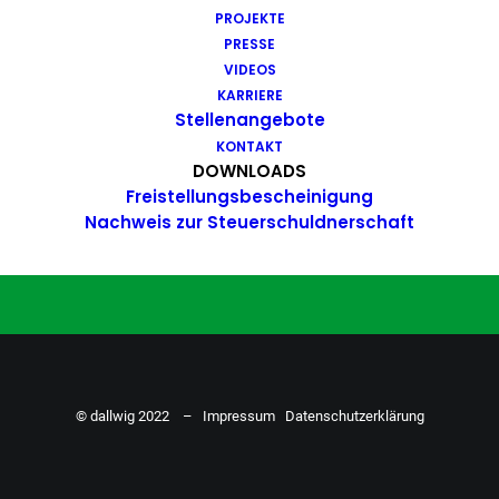
PROJEKTE
Du hast Bock auf einen Job mit
PRESSE
Action. Bewirb dich ganz einfach
VIDEOS
KARRIERE
hier…
Stellenangebote
KONTAKT
DOWNLOADS
Freistellungsbescheinigung
ZU DEN STELLENANGEBOTEN
Nachweis zur Steuerschuldnerschaft
© dallwig 2022 –
Impressum
Datenschutzerklärung