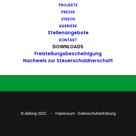
PROJEKTE
Du hast Bock auf einen Job mit
PRESSE
Action. Bewirb dich ganz einfach
VIDEOS
KARRIERE
hier…
Stellenangebote
KONTAKT
DOWNLOADS
Freistellungsbescheinigung
ZU DEN STELLENANGEBOTEN
Nachweis zur Steuerschuldnerschaft
© dallwig 2022 –
Impressum
Datenschutzerklärung