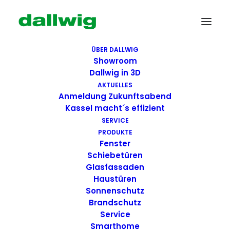
ÜBER DALLWIG
Showroom
Dallwig in 3D
AKTUELLES
Anmeldung Zukunftsabend
Kassel macht´s effizient
SERVICE
PRODUKTE
Fenster
Wir suchen Dich!
Schiebetüren
Glasfassaden
Haustüren
Dallwig bietet
Sonnenschutz
Perspektive
Brandschutz
Service
Smarthome