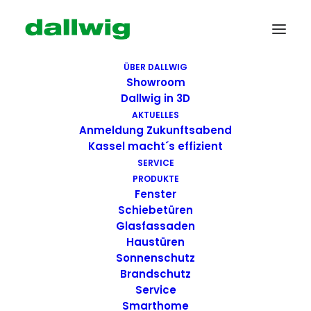
ÜBER DALLWIG
Showroom
Dallwig in 3D
AKTUELLES
Anmeldung Zukunftsabend
Kassel macht´s effizient
SERVICE
PRODUKTE
Fenster
Wir suchen Dich!
Schiebetüren
Glasfassaden
Haustüren
Dallwig bietet
Sonnenschutz
Perspektive
Brandschutz
Service
Smarthome