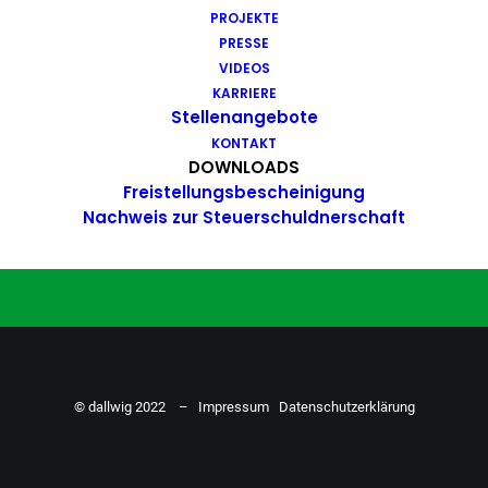
PROJEKTE
Du hast Bock auf einen Job mit
PRESSE
Action. Bewirb dich ganz einfach
VIDEOS
KARRIERE
hier…
Stellenangebote
KONTAKT
DOWNLOADS
Freistellungsbescheinigung
ZU DEN STELLENANGEBOTEN
Nachweis zur Steuerschuldnerschaft
© dallwig 2022 –
Impressum
Datenschutzerklärung