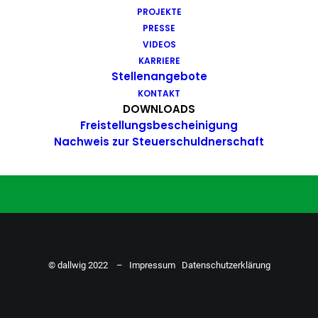
PROJEKTE
Du hast Bock auf einen Job mit
PRESSE
Action. Bewirb dich ganz einfach
VIDEOS
KARRIERE
hier…
Stellenangebote
KONTAKT
DOWNLOADS
Freistellungsbescheinigung
ZU DEN STELLENANGEBOTEN
Nachweis zur Steuerschuldnerschaft
© dallwig 2022 –
Impressum
Datenschutzerklärung