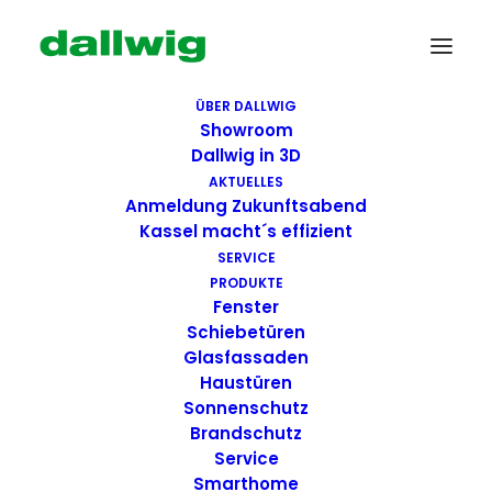
ÜBER DALLWIG
Showroom
Dallwig in 3D
AKTUELLES
Anmeldung Zukunftsabend
Kassel macht´s effizient
SERVICE
PRODUKTE
Fenster
Wir suchen Dich!
Schiebetüren
Glasfassaden
Haustüren
Dallwig bietet
Sonnenschutz
Perspektive
Brandschutz
Service
Smarthome