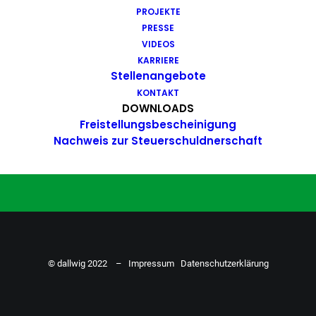
PROJEKTE
Du hast Bock auf einen Job mit
PRESSE
Action. Bewirb dich ganz einfach
VIDEOS
KARRIERE
hier…
Stellenangebote
KONTAKT
DOWNLOADS
Freistellungsbescheinigung
ZU DEN STELLENANGEBOTEN
Nachweis zur Steuerschuldnerschaft
© dallwig 2022 –
Impressum
Datenschutzerklärung