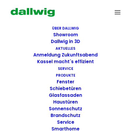
ÜBER DALLWIG
Showroom
Dallwig in 3D
AKTUELLES
Anmeldung Zukunftsabend
Kassel macht´s effizient
SERVICE
PRODUKTE
Fenster
Wir suchen Dich!
Schiebetüren
Glasfassaden
Haustüren
Dallwig bietet
Sonnenschutz
Perspektive
Brandschutz
Service
Smarthome