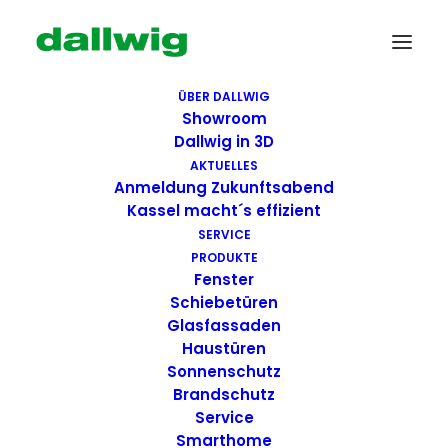
ÜBER DALLWIG
Showroom
Dallwig in 3D
AKTUELLES
Anmeldung Zukunftsabend
Kassel macht´s effizient
SERVICE
PRODUKTE
Fenster
Wir suchen Dich!
Schiebetüren
Glasfassaden
Haustüren
Dallwig bietet
Sonnenschutz
Perspektive
Brandschutz
Service
Smarthome