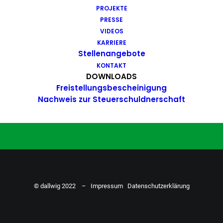
PROJEKTE
Du hast Bock auf einen Job mit
PRESSE
Action. Bewirb dich ganz einfach
VIDEOS
KARRIERE
hier…
Stellenangebote
KONTAKT
DOWNLOADS
Freistellungsbescheinigung
ZU DEN STELLENANGEBOTEN
Nachweis zur Steuerschuldnerschaft
© dallwig 2022 –
Impressum
Datenschutzerklärung