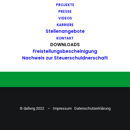
PROJEKTE
Du hast Bock auf einen Job mit
PRESSE
Action. Bewirb dich ganz einfach
VIDEOS
KARRIERE
hier…
Stellenangebote
KONTAKT
DOWNLOADS
Freistellungsbescheinigung
ZU DEN STELLENANGEBOTEN
Nachweis zur Steuerschuldnerschaft
© dallwig 2022 –
Impressum
Datenschutzerklärung