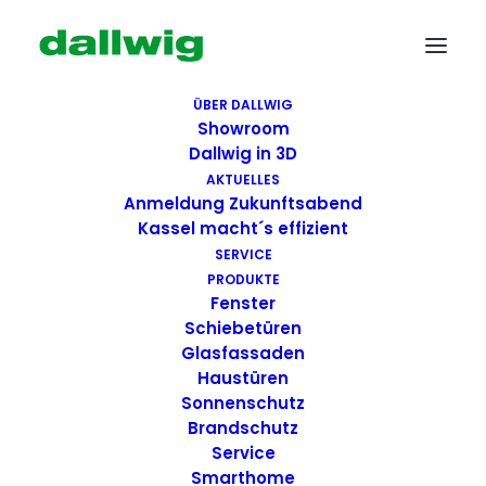
ÜBER DALLWIG
Showroom
Dallwig in 3D
AKTUELLES
Anmeldung Zukunftsabend
Kassel macht´s effizient
SERVICE
PRODUKTE
Fenster
Wir suchen Dich!
Schiebetüren
Glasfassaden
Haustüren
Dallwig bietet
Sonnenschutz
Perspektive
Brandschutz
Service
Smarthome