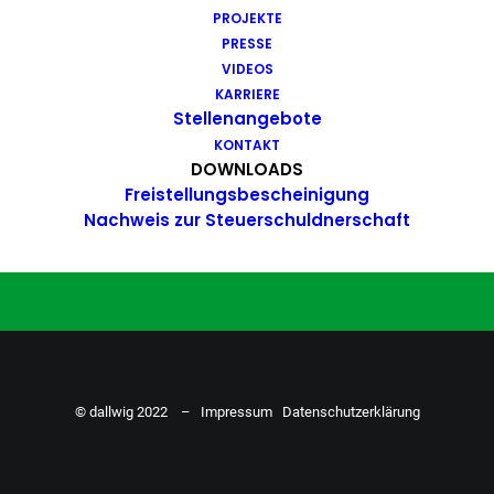
PROJEKTE
Du hast Bock auf einen Job mit
PRESSE
Action. Bewirb dich ganz einfach
VIDEOS
KARRIERE
hier…
Stellenangebote
KONTAKT
DOWNLOADS
Freistellungsbescheinigung
ZU DEN STELLENANGEBOTEN
Nachweis zur Steuerschuldnerschaft
© dallwig 2022 –
Impressum
Datenschutzerklärung