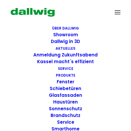
ÜBER DALLWIG
Showroom
Dallwig in 3D
AKTUELLES
Anmeldung Zukunftsabend
Kassel macht´s effizient
SERVICE
PRODUKTE
Fenster
Wir suchen Dich!
Schiebetüren
Glasfassaden
Haustüren
Dallwig bietet
Sonnenschutz
Perspektive
Brandschutz
Service
Smarthome