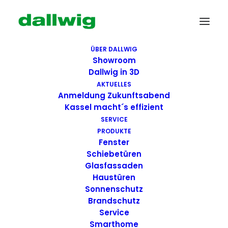
ÜBER DALLWIG
Showroom
Dallwig in 3D
AKTUELLES
Anmeldung Zukunftsabend
Kassel macht´s effizient
SERVICE
PRODUKTE
Fenster
Wir suchen Dich!
Schiebetüren
Glasfassaden
Haustüren
Dallwig bietet
Sonnenschutz
Perspektive
Brandschutz
Service
Smarthome