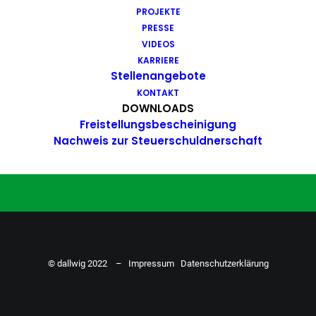
PROJEKTE
Du hast Bock auf einen Job mit
PRESSE
Action. Bewirb dich ganz einfach
VIDEOS
KARRIERE
hier…
Stellenangebote
KONTAKT
DOWNLOADS
Freistellungsbescheinigung
ZU DEN STELLENANGEBOTEN
Nachweis zur Steuerschuldnerschaft
© dallwig 2022 –
Impressum
Datenschutzerklärung