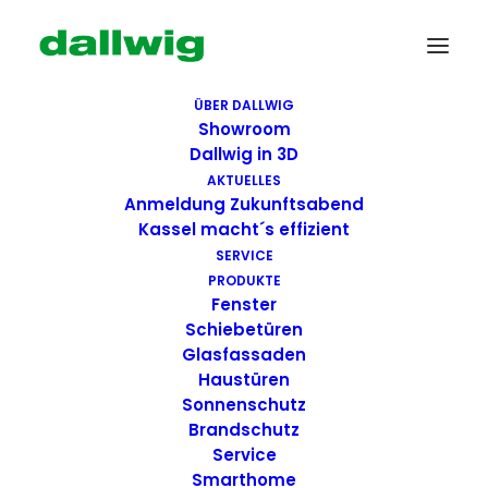
ÜBER DALLWIG
Showroom
Dallwig in 3D
AKTUELLES
Anmeldung Zukunftsabend
Kassel macht´s effizient
SERVICE
PRODUKTE
Fenster
Wir suchen Dich!
Schiebetüren
Glasfassaden
Haustüren
Dallwig bietet
Sonnenschutz
Perspektive
Brandschutz
Service
Smarthome