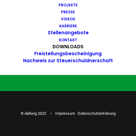
PROJEKTE
Du hast Bock auf einen Job mit
PRESSE
Action. Bewirb dich ganz einfach
VIDEOS
KARRIERE
hier…
Stellenangebote
KONTAKT
DOWNLOADS
Freistellungsbescheinigung
ZU DEN STELLENANGEBOTEN
Nachweis zur Steuerschuldnerschaft
© dallwig 2022 –
Impressum
Datenschutzerklärung