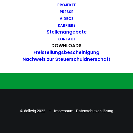
PROJEKTE
Du hast Bock auf einen Job mit
PRESSE
Action. Bewirb dich ganz einfach
VIDEOS
KARRIERE
hier…
Stellenangebote
KONTAKT
DOWNLOADS
Freistellungsbescheinigung
ZU DEN STELLENANGEBOTEN
Nachweis zur Steuerschuldnerschaft
© dallwig 2022 –
Impressum
Datenschutzerklärung