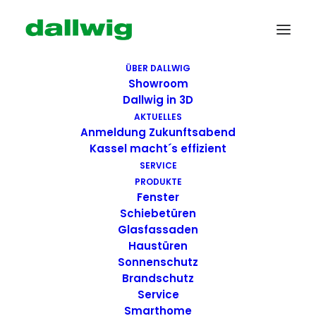
ÜBER DALLWIG
Showroom
Dallwig in 3D
AKTUELLES
Anmeldung Zukunftsabend
Kassel macht´s effizient
SERVICE
PRODUKTE
Fenster
Wir suchen Dich!
Schiebetüren
Glasfassaden
Haustüren
Dallwig bietet
Sonnenschutz
Perspektive
Brandschutz
Service
Smarthome