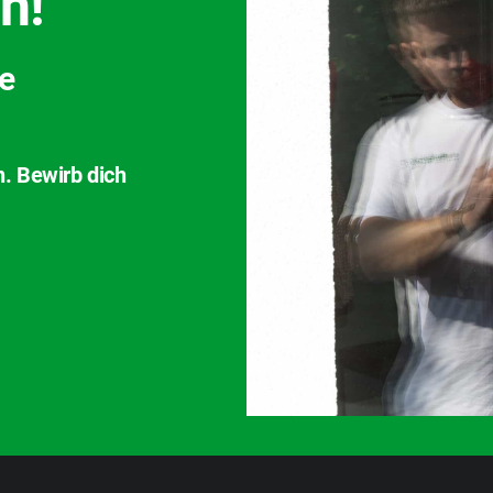
h!
ve
n. Bewirb dich