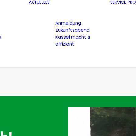
AKTUELLES
SERVICE
PRO
Anmeldung
Zukunftsabend
D
Kassel macht´s
effizient