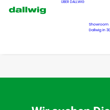
ÜBER DALLWIG
Showroom
Dallwig in 3