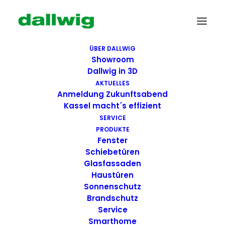
ÜBER DALLWIG
Showroom
Dallwig in 3D
AKTUELLES
Anmeldung Zukunftsabend
Kassel macht´s effizient
SERVICE
PRODUKTE
Fenster
Wir suchen Dich!
Schiebetüren
Glasfassaden
Haustüren
Dallwig bietet
Sonnenschutz
Perspektive
Brandschutz
Service
Smarthome