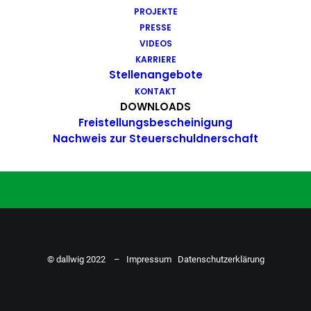
PROJEKTE
Du hast Bock auf einen Job mit
PRESSE
Action. Bewirb dich ganz einfach
VIDEOS
KARRIERE
hier…
Stellenangebote
KONTAKT
DOWNLOADS
Freistellungsbescheinigung
ZU DEN STELLENANGEBOTEN
Nachweis zur Steuerschuldnerschaft
© dallwig 2022 –
Impressum
Datenschutzerklärung