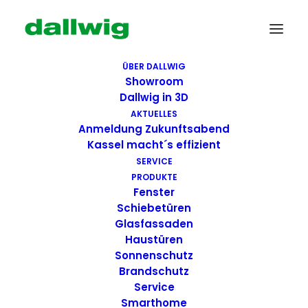
ÜBER DALLWIG
Showroom
Dallwig in 3D
AKTUELLES
Anmeldung Zukunftsabend
Kassel macht´s effizient
SERVICE
PRODUKTE
Fenster
Wir suchen Dich!
Schiebetüren
Glasfassaden
Haustüren
Dallwig bietet
Sonnenschutz
Perspektive
Brandschutz
Service
Smarthome