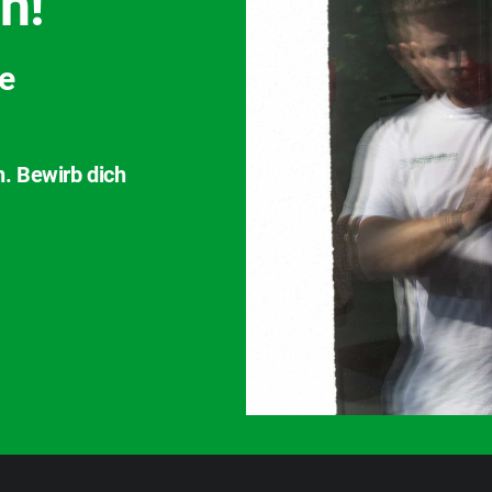
h!
ve
n. Bewirb dich