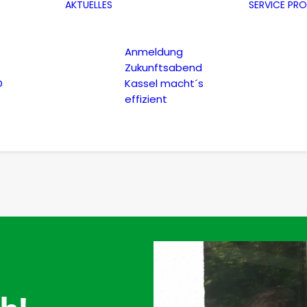
AKTUELLES
SERVICE
PRO
Anmeldung
Zukunftsabend
D
Kassel macht´s
effizient