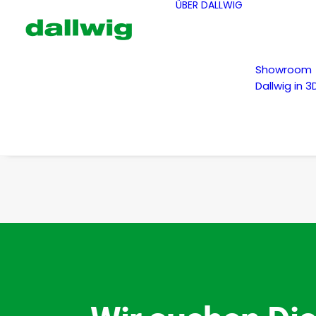
ÜBER DALLWIG
Showroom
Dallwig in 3