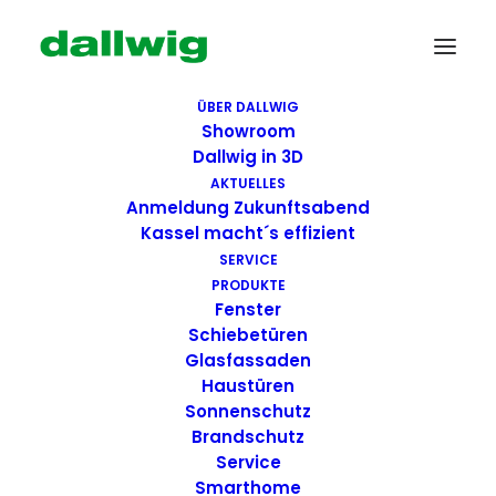
ÜBER DALLWIG
Showroom
Dallwig in 3D
AKTUELLES
Anmeldung Zukunftsabend
Kassel macht´s effizient
SERVICE
PRODUKTE
Fenster
Wir suchen Dich!
Schiebetüren
Glasfassaden
Haustüren
Dallwig bietet
Sonnenschutz
Perspektive
Brandschutz
Service
Smarthome