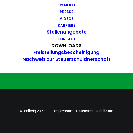
PROJEKTE
Du hast Bock auf einen Job mit
PRESSE
Action. Bewirb dich ganz einfach
VIDEOS
KARRIERE
hier…
Stellenangebote
KONTAKT
DOWNLOADS
Freistellungsbescheinigung
ZU DEN STELLENANGEBOTEN
Nachweis zur Steuerschuldnerschaft
© dallwig 2022 –
Impressum
Datenschutzerklärung