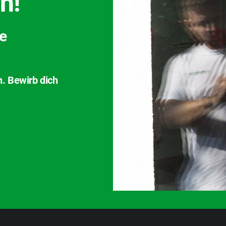
h!
ve
n. Bewirb dich