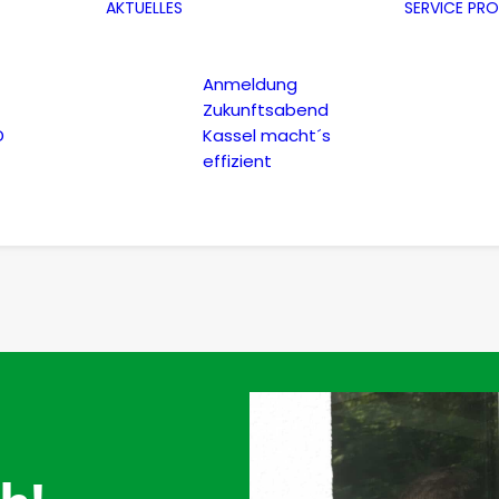
AKTUELLES
SERVICE
PRO
Anmeldung
Zukunftsabend
D
Kassel macht´s
effizient