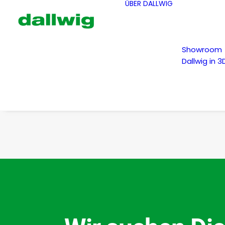
ÜBER DALLWIG
Showroom
Dallwig in 3