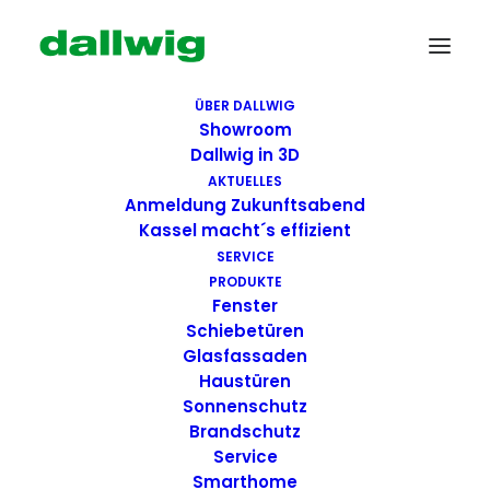
ÜBER DALLWIG
Showroom
Dallwig in 3D
AKTUELLES
Anmeldung Zukunftsabend
Kassel macht´s effizient
SERVICE
PRODUKTE
Fenster
Wir suchen Dich!
Schiebetüren
Glasfassaden
Haustüren
Dallwig bietet
Sonnenschutz
Perspektive
Brandschutz
Service
Smarthome