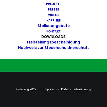
PROJEKTE
Du hast Bock auf einen Job mit
PRESSE
Action. Bewirb dich ganz einfach
VIDEOS
KARRIERE
hier…
Stellenangebote
KONTAKT
DOWNLOADS
Freistellungsbescheinigung
ZU DEN STELLENANGEBOTEN
Nachweis zur Steuerschuldnerschaft
© dallwig 2022 –
Impressum
Datenschutzerklärung