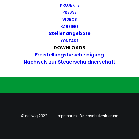
PROJEKTE
Du hast Bock auf einen Job mit
PRESSE
Action. Bewirb dich ganz einfach
VIDEOS
KARRIERE
hier…
Stellenangebote
KONTAKT
DOWNLOADS
Freistellungsbescheinigung
ZU DEN STELLENANGEBOTEN
Nachweis zur Steuerschuldnerschaft
© dallwig 2022 –
Impressum
Datenschutzerklärung