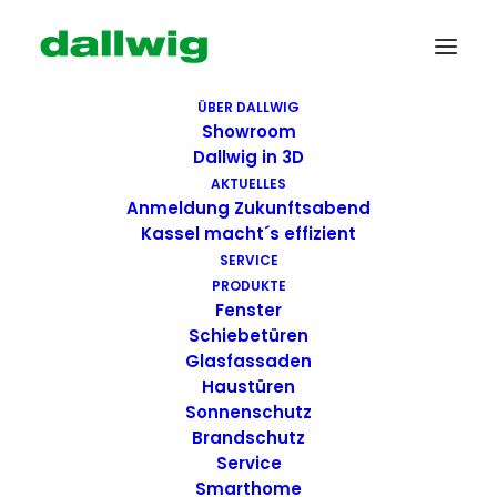
ÜBER DALLWIG
Showroom
Dallwig in 3D
AKTUELLES
Anmeldung Zukunftsabend
Kassel macht´s effizient
SERVICE
PRODUKTE
Fenster
Wir suchen Dich!
Schiebetüren
Glasfassaden
Haustüren
Dallwig bietet
Sonnenschutz
Perspektive
Brandschutz
Service
Smarthome