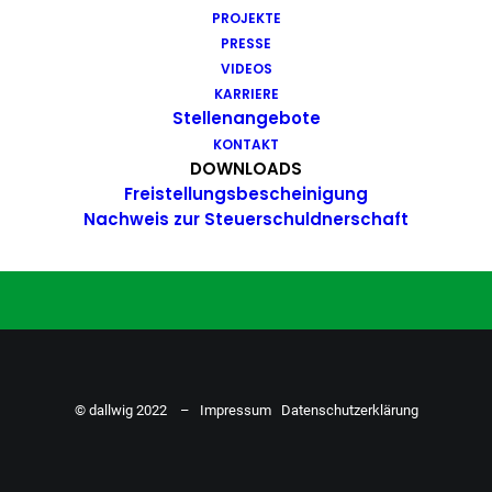
PROJEKTE
Du hast Bock auf einen Job mit
PRESSE
Action. Bewirb dich ganz einfach
VIDEOS
KARRIERE
hier…
Stellenangebote
KONTAKT
DOWNLOADS
Freistellungsbescheinigung
ZU DEN STELLENANGEBOTEN
Nachweis zur Steuerschuldnerschaft
© dallwig 2022 –
Impressum
Datenschutzerklärung