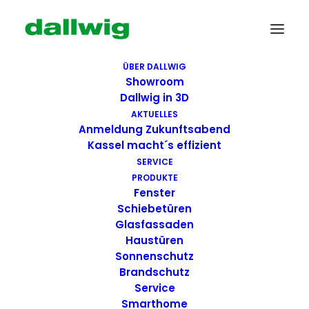
ÜBER DALLWIG
Showroom
Dallwig in 3D
AKTUELLES
Anmeldung Zukunftsabend
Kassel macht´s effizient
SERVICE
PRODUKTE
Fenster
Wir suchen Dich!
Schiebetüren
Glasfassaden
Haustüren
Dallwig bietet
Sonnenschutz
Perspektive
Brandschutz
Service
Smarthome