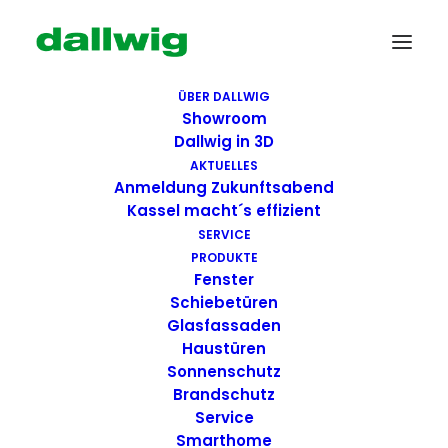
ÜBER DALLWIG
Showroom
Dallwig in 3D
AKTUELLES
Anmeldung Zukunftsabend
Kassel macht´s effizient
SERVICE
PRODUKTE
Fenster
Wir suchen Dich!
Schiebetüren
Glasfassaden
Haustüren
Dallwig bietet
Sonnenschutz
Perspektive
Brandschutz
Service
Smarthome