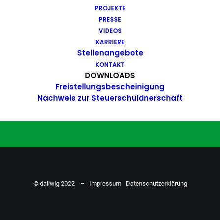
PROJEKTE
Du hast Bock auf einen Job mit
PRESSE
Action. Bewirb dich ganz einfach
VIDEOS
KARRIERE
hier…
Stellenangebote
KONTAKT
DOWNLOADS
Freistellungsbescheinigung
ZU DEN STELLENANGEBOTEN
Nachweis zur Steuerschuldnerschaft
© dallwig 2022 –
Impressum
Datenschutzerklärung