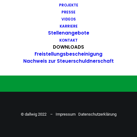
PROJEKTE
Du hast Bock auf einen Job mit
PRESSE
Action. Bewirb dich ganz einfach
VIDEOS
KARRIERE
hier…
Stellenangebote
KONTAKT
DOWNLOADS
Freistellungsbescheinigung
ZU DEN STELLENANGEBOTEN
Nachweis zur Steuerschuldnerschaft
© dallwig 2022 –
Impressum
Datenschutzerklärung