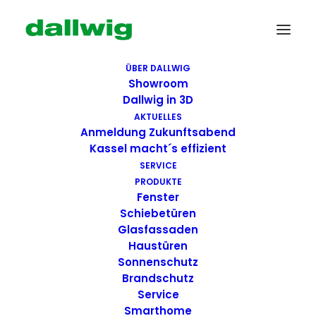
ÜBER DALLWIG
Showroom
Dallwig in 3D
AKTUELLES
Anmeldung Zukunftsabend
Kassel macht´s effizient
SERVICE
PRODUKTE
Fenster
Wir suchen Dich!
Schiebetüren
Glasfassaden
Haustüren
Dallwig bietet
Sonnenschutz
Perspektive
Brandschutz
Service
Smarthome