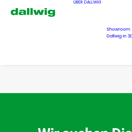
ÜBER DALLWIG
Showroom
Dallwig in 3