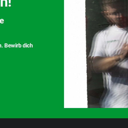
h!
ve
n. Bewirb dich