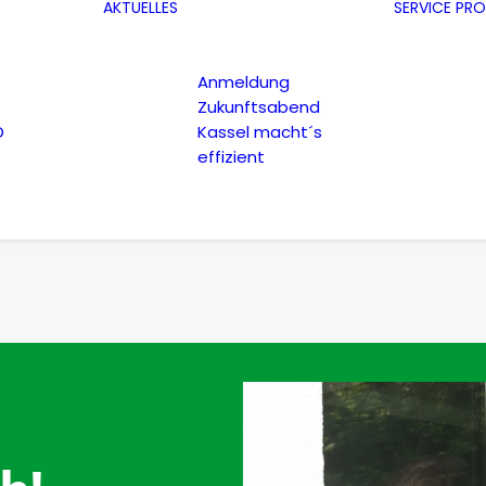
AKTUELLES
SERVICE
PRO
Anmeldung
Zukunftsabend
D
Kassel macht´s
effizient