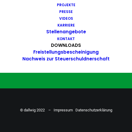
PROJEKTE
Du hast Bock auf einen Job mit
PRESSE
Action. Bewirb dich ganz einfach
VIDEOS
KARRIERE
hier…
Stellenangebote
KONTAKT
DOWNLOADS
Freistellungsbescheinigung
ZU DEN STELLENANGEBOTEN
Nachweis zur Steuerschuldnerschaft
© dallwig 2022 –
Impressum
Datenschutzerklärung