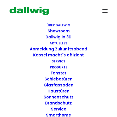
ÜBER DALLWIG
Showroom
Dallwig in 3D
AKTUELLES
Anmeldung Zukunftsabend
Kassel macht´s effizient
SERVICE
PRODUKTE
Fenster
Wir suchen Dich!
Schiebetüren
Glasfassaden
Haustüren
Dallwig bietet
Sonnenschutz
Perspektive
Brandschutz
Service
Smarthome