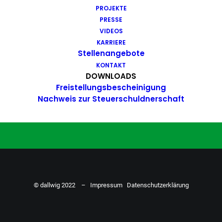
PROJEKTE
Du hast Bock auf einen Job mit
PRESSE
Action. Bewirb dich ganz einfach
VIDEOS
KARRIERE
hier…
Stellenangebote
KONTAKT
DOWNLOADS
Freistellungsbescheinigung
ZU DEN STELLENANGEBOTEN
Nachweis zur Steuerschuldnerschaft
© dallwig 2022 –
Impressum
Datenschutzerklärung