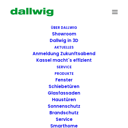
ÜBER DALLWIG
Showroom
Dallwig in 3D
AKTUELLES
Anmeldung Zukunftsabend
Kassel macht´s effizient
SERVICE
PRODUKTE
Fenster
Wir suchen Dich!
Schiebetüren
Glasfassaden
Haustüren
Dallwig bietet
Sonnenschutz
Perspektive
Brandschutz
Service
Smarthome