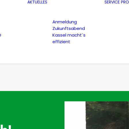
AKTUELLES
SERVICE
PRO
Anmeldung
Zukunftsabend
D
Kassel macht´s
effizient