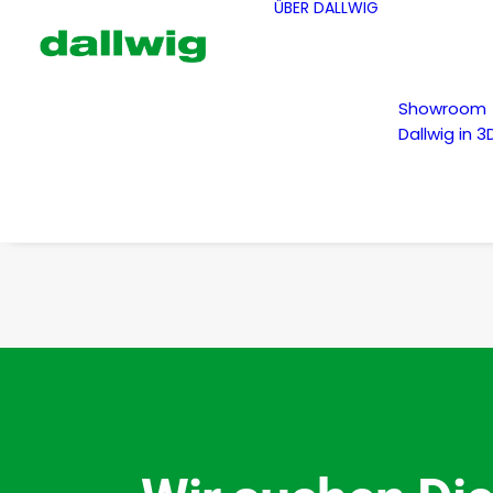
ÜBER DALLWIG
Showroom
Dallwig in 3