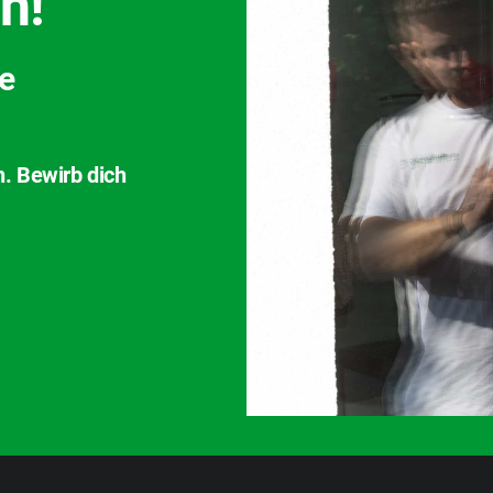
h!
ve
n. Bewirb dich