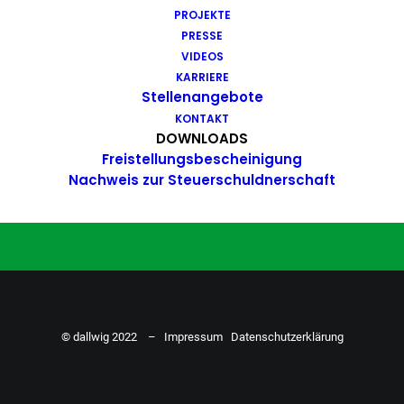
PROJEKTE
Du hast Bock auf einen Job mit
PRESSE
Action. Bewirb dich ganz einfach
VIDEOS
KARRIERE
hier…
Stellenangebote
KONTAKT
DOWNLOADS
Freistellungsbescheinigung
ZU DEN STELLENANGEBOTEN
Nachweis zur Steuerschuldnerschaft
© dallwig 2022 –
Impressum
Datenschutzerklärung