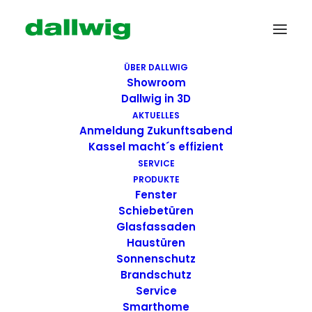
ÜBER DALLWIG
Showroom
Dallwig in 3D
AKTUELLES
Anmeldung Zukunftsabend
Kassel macht´s effizient
SERVICE
PRODUKTE
Fenster
Wir suchen Dich!
Schiebetüren
Glasfassaden
Haustüren
Dallwig bietet
Sonnenschutz
Perspektive
Brandschutz
Service
Smarthome