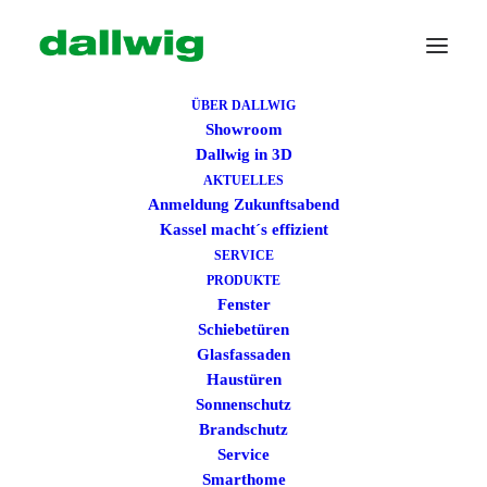
ÜBER DALLWIG
Showroom
Dallwig in 3D
AKTUELLES
Anmeldung Zukunftsabend
Kassel macht´s effizient
SERVICE
PRODUKTE
Fenster
Wir suchen Dich!
Schiebetüren
Glasfassaden
Haustüren
Dallwig bietet
Sonnenschutz
Perspektive
Brandschutz
Service
Smarthome