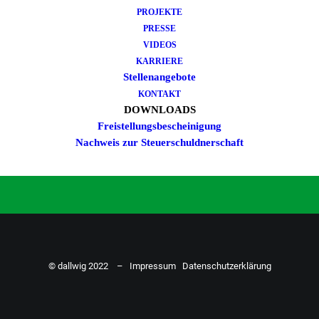
PROJEKTE
Du hast Bock auf einen Job mit
PRESSE
Action. Bewirb dich ganz einfach
VIDEOS
KARRIERE
hier…
Stellenangebote
KONTAKT
DOWNLOADS
Freistellungsbescheinigung
ZU DEN STELLENANGEBOTEN
Nachweis zur Steuerschuldnerschaft
© dallwig 2022 –
Impressum
Datenschutzerklärung