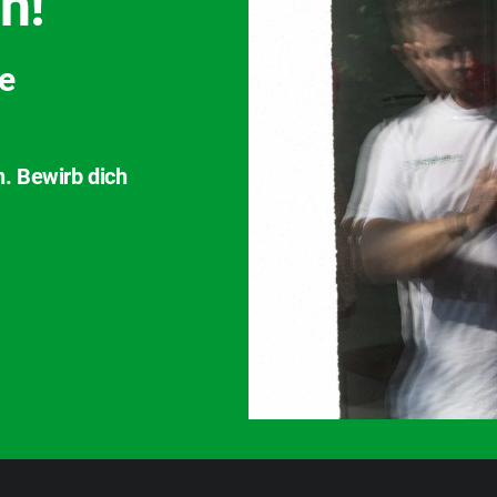
h!
ve
n. Bewirb dich