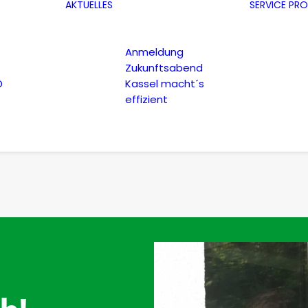
AKTUELLES
SERVICE
PRO
Anmeldung
Zukunftsabend
D
Kassel macht´s
effizient