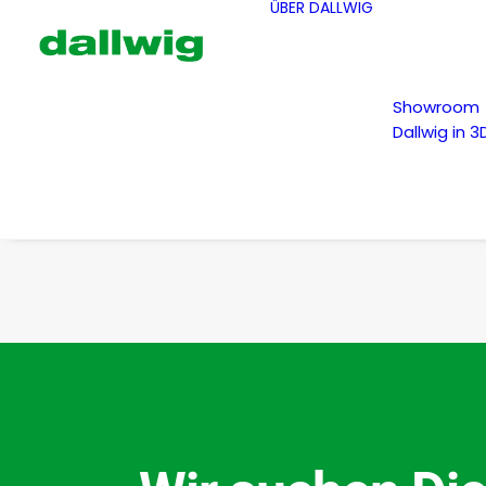
ÜBER DALLWIG
Showroom
Dallwig in 3