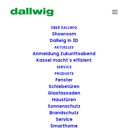
ÜBER DALLWIG
Showroom
Dallwig in 3D
AKTUELLES
Anmeldung Zukunftsabend
Kassel macht´s effizient
SERVICE
PRODUKTE
Fenster
Wir suchen Dich!
Schiebetüren
Glasfassaden
Haustüren
Dallwig bietet
Sonnenschutz
Perspektive
Brandschutz
Service
Smarthome