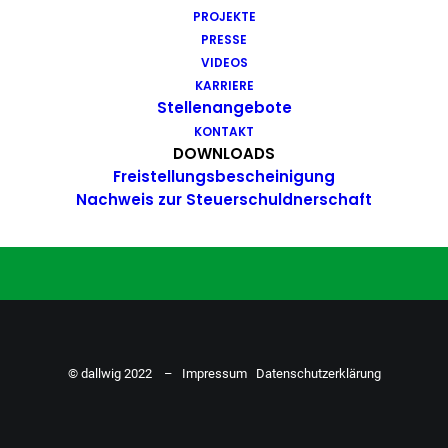
PROJEKTE
Du hast Bock auf einen Job mit
PRESSE
Action. Bewirb dich ganz einfach
VIDEOS
KARRIERE
hier…
Stellenangebote
KONTAKT
DOWNLOADS
Freistellungsbescheinigung
ZU DEN STELLENANGEBOTEN
Nachweis zur Steuerschuldnerschaft
© dallwig 2022 –
Impressum
Datenschutzerklärung