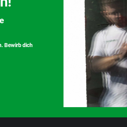
h!
ve
n. Bewirb dich