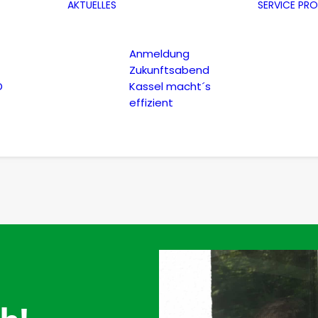
AKTUELLES
SERVICE
PRO
Anmeldung
Zukunftsabend
D
Kassel macht´s
effizient