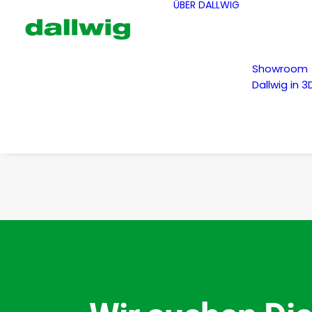
ÜBER DALLWIG
Showroom
Dallwig in 3