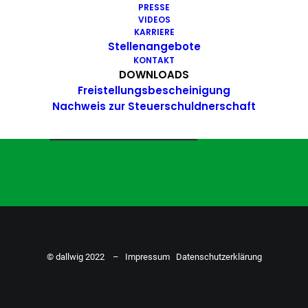
PRESSE
VIDEOS
Du hast Bock auf einen Job mit
KARRIERE
Action. Bewirb dich ganz einfach
Stellenangebote
KONTAKT
hier…
DOWNLOADS
Freistellungsbescheinigung
Nachweis zur Steuerschuldnerschaft
ZU DEN STELLENANGEBOTEN
© dallwig 2022 –
Impressum
Datenschutzerklärung