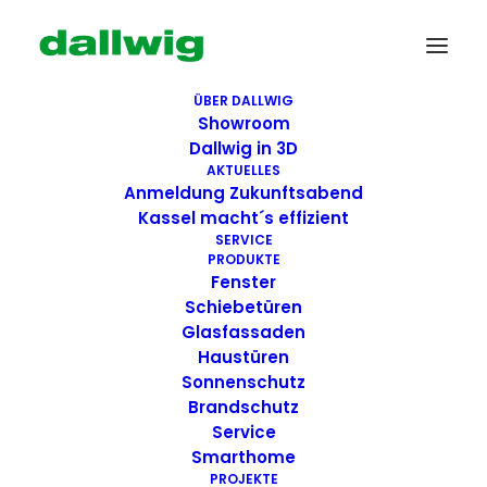
ÜBER DALLWIG
Showroom
Dallwig in 3D
AKTUELLES
Anmeldung Zukunftsabend
Kassel macht´s effizient
SERVICE
PRODUKTE
Fenster
Schiebetüren
Wir suchen Dich!
Glasfassaden
Haustüren
Dallwig bietet
Sonnenschutz
Brandschutz
Perspektive
Service
Smarthome
PROJEKTE