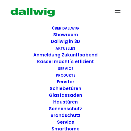
ÜBER DALLWIG
Showroom
Dallwig in 3D
AKTUELLES
Anmeldung Zukunftsabend
Kassel macht´s effizient
SERVICE
PRODUKTE
Fenster
Wir suchen Dich!
Schiebetüren
Glasfassaden
Haustüren
Dallwig bietet
Sonnenschutz
Perspektive
Brandschutz
Service
Smarthome