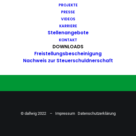
PROJEKTE
Du hast Bock auf einen Job mit
PRESSE
Action. Bewirb dich ganz einfach
VIDEOS
KARRIERE
hier…
Stellenangebote
KONTAKT
DOWNLOADS
Freistellungsbescheinigung
ZU DEN STELLENANGEBOTEN
Nachweis zur Steuerschuldnerschaft
© dallwig 2022 –
Impressum
Datenschutzerklärung