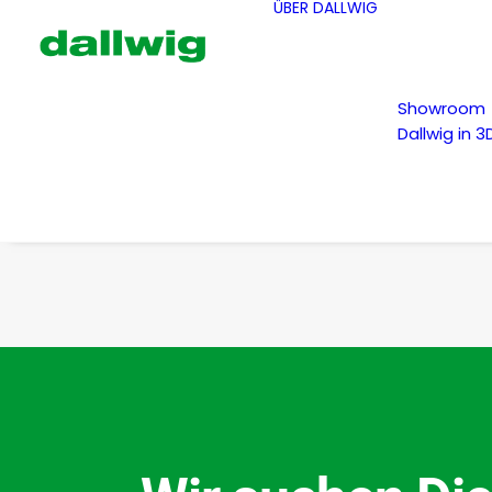
ÜBER DALLWIG
Showroom
Dallwig in 3