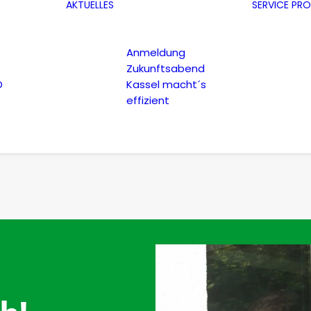
AKTUELLES
SERVICE
PRO
Anmeldung
Zukunftsabend
D
Kassel macht´s
effizient