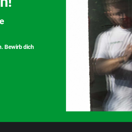
h!
ve
n. Bewirb dich