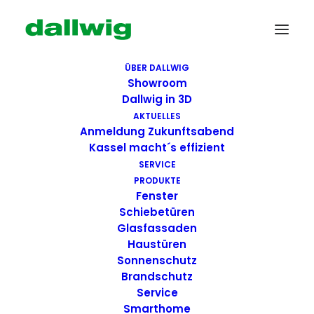
ÜBER DALLWIG
Showroom
Dallwig in 3D
AKTUELLES
Anmeldung Zukunftsabend
Kassel macht´s effizient
SERVICE
PRODUKTE
Fenster
Wir suchen Dich!
Schiebetüren
Glasfassaden
Haustüren
Dallwig bietet
Sonnenschutz
Perspektive
Brandschutz
Service
Smarthome