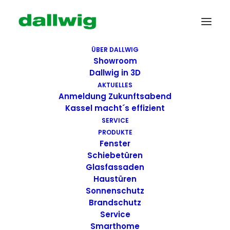
ÜBER DALLWIG
Showroom
Dallwig in 3D
AKTUELLES
Anmeldung Zukunftsabend
Kassel macht´s effizient
SERVICE
PRODUKTE
Fenster
Wir suchen Dich!
Schiebetüren
Glasfassaden
Haustüren
Dallwig bietet
Sonnenschutz
Perspektive
Brandschutz
Service
Smarthome