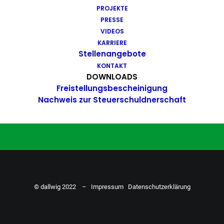
PROJEKTE
Du hast Bock auf einen Job mit
PRESSE
Action. Bewirb dich ganz einfach
VIDEOS
KARRIERE
hier…
Stellenangebote
KONTAKT
DOWNLOADS
Freistellungsbescheinigung
ZU DEN STELLENANGEBOTEN
Nachweis zur Steuerschuldnerschaft
© dallwig 2022 –
Impressum
Datenschutzerklärung